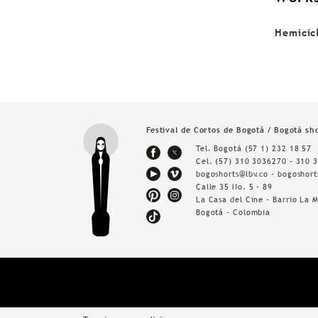
Hemicicl
Festival de Cortos de Bogotá / Bogotá sho
Tel. Bogotá
(57 1) 232 18 57
Cel.
(57) 310 3036270 - 310 
bogoshorts@lbv.co - bogoshor
Calle 35 No. 5 - 89
La Casa del Cine - Barrio La 
Bogotá - Colombia