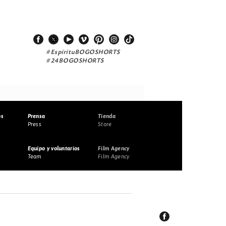
#EspírituBOGOSHORTS
#24BOGOSHORTS
os
Prensa
Tienda
Press
Store
Equipo y voluntarios
Film Agency
Team
Film Agency