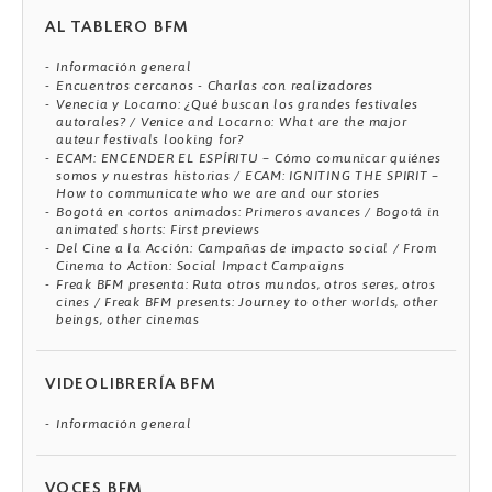
AL TABLERO BFM
Información general
Encuentros cercanos - Charlas con realizadores
Venecia y Locarno: ¿Qué buscan los grandes festivales
autorales? / Venice and Locarno: What are the major
auteur festivals looking for?
ECAM: ENCENDER EL ESPÍRITU – Cómo comunicar quiénes
somos y nuestras historias / ECAM: IGNITING THE SPIRIT –
How to communicate who we are and our stories
Bogotá en cortos animados: Primeros avances / Bogotá in
animated shorts: First previews
Del Cine a la Acción: Campañas de impacto social / From
Cinema to Action: Social Impact Campaigns
Freak BFM presenta: Ruta otros mundos, otros seres, otros
cines / Freak BFM presents: Journey to other worlds, other
beings, other cinemas
VIDEOLIBRERÍA BFM
Información general
VOCES BFM