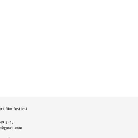
rt film festival
349 2415
ts@gmail.com