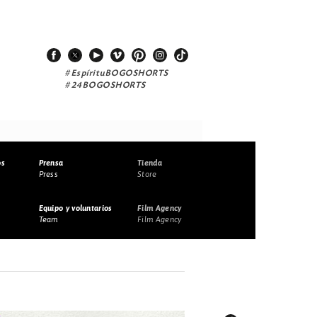
#EspírituBOGOSHORTS
#24BOGOSHORTS
os
Prensa
Tienda
Press
Store
Equipo y voluntarios
Film Agency
Team
Film Agency