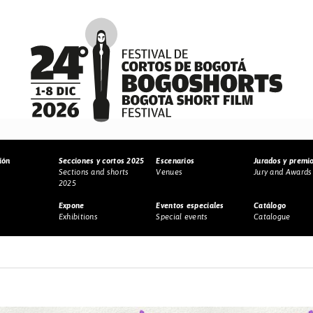
ión
Secciones y cortos 2025
Escenarios
Jurados y premi
Sections and shorts
Venues
Jury and Awards
2025
Expone
Eventos especiales
Catálogo
Exhibitions
Special events
Catalogue