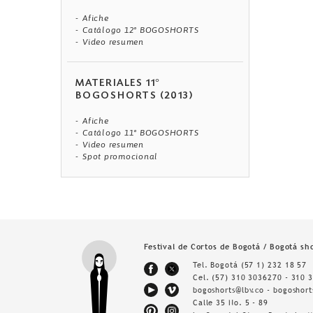
Afiche
Catálogo 12° BOGOSHORTS
Video resumen
MATERIALES 11°
BOGOSHORTS (2013)
Afiche
Catálogo 11° BOGOSHORTS
Video resumen
Spot promocional
Festival de Cortos de Bogotá / Bogotá sho
Tel. Bogotá
(57 1) 232 18 57
Cel.
(57) 310 3036270 - 310 
bogoshorts@lbv.co - bogoshor
Calle 35 No. 5 - 89