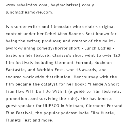
www.rebelminx.com, heyimclarissaj.com y
lunchladiesmovie.com.
Is a screenwriter and filmmaker who creates original
content under her Rebel Minx Banner. Best known for
being the writer, producer, and creator of the multi-
award-winning comedy/horror short - Lunch Ladies -
based on her feature, Clarissa’s short went to over 120
film festivals including Clermont-Ferrand, Bucheon
Fantastic, and Mórbido Fest, won 46 awards, and
secured worldwide distribution. Her journey with the
film became the catalyst for her book: “I Made A Short
Film Now WTF Do I Do With It (a guide to film festivals,
promotion, and surviving the ride). She has been a
guest speaker for UNESCO in Vietnam, Clermont-Ferrand
Film Festival, the popular podcast Indie Film Hustle,
Filmets Fest and more.