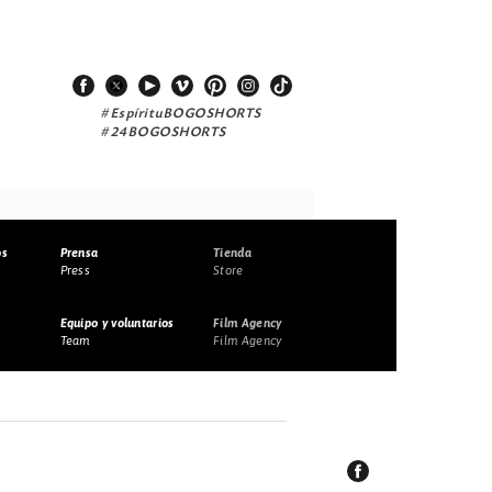
#EspírituBOGOSHORTS
#24BOGOSHORTS
os
Prensa
Tienda
Press
Store
Equipo y voluntarios
Film Agency
Team
Film Agency