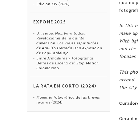
que no p
Edición XIV (2020)
fotográf
EXPONE 2025
In this 
make up 
Un viage. No… Para todos…
Revelaciones de la quinta
With lig
dimensión. Los viajes espirituales
de Arnulfo Herrada Una exposición
and the 
de Populardelujo
focuses 
Entre Armaduras y Fotogramas:
Detrás de Escena del Stop Motion
Colombiano
This pho
attend. 
LA RATA EN CORTO (2024)
the city
Memoria fotográfica de las breves
locuras (2024)
Curadore
Geraldi