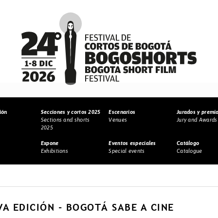
ión
Secciones y cortos 2025
Escenarios
Jurados y premi
Sections and shorts
Venues
Jury and Awards
2025
Expone
Eventos especiales
Catálogo
Exhibitions
Special events
Catalogue
A EDICIÓN - BOGOTÁ SABE A CINE