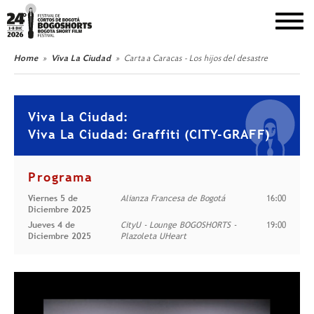
DEL 1 AL 8 DE DICIEMBRE DE 2026
Home
Viva La Ciudad
Carta a Caracas - Los hijos del desastre
Viva La Ciudad:
Viva La Ciudad: Graffiti (CITY-GRAFF)
Programa
Viernes 5 de
Alianza Francesa de Bogotá
16:00
Diciembre 2025
Jueves 4 de
CityU - Lounge BOGOSHORTS -
19:00
Diciembre 2025
Plazoleta UHeart