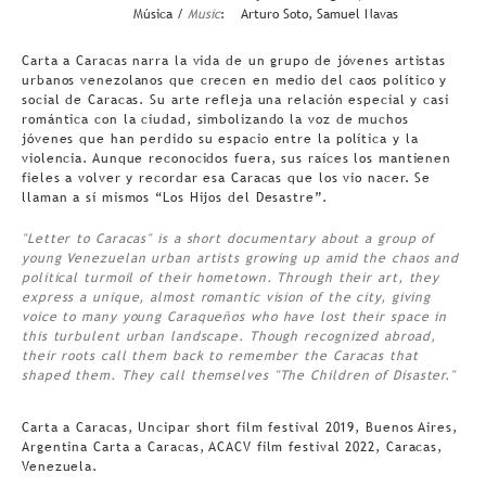
Música /
Music
:
Arturo Soto, Samuel Navas
Carta a Caracas narra la vida de un grupo de jóvenes artistas
urbanos venezolanos que crecen en medio del caos político y
social de Caracas. Su arte refleja una relación especial y casi
romántica con la ciudad, simbolizando la voz de muchos
jóvenes que han perdido su espacio entre la política y la
violencia. Aunque reconocidos fuera, sus raíces los mantienen
fieles a volver y recordar esa Caracas que los vio nacer. Se
llaman a sí mismos “Los Hijos del Desastre”.
"Letter to Caracas" is a short documentary about a group of
young Venezuelan urban artists growing up amid the chaos and
political turmoil of their hometown. Through their art, they
express a unique, almost romantic vision of the city, giving
voice to many young Caraqueños who have lost their space in
this turbulent urban landscape. Though recognized abroad,
their roots call them back to remember the Caracas that
shaped them. They call themselves "The Children of Disaster."
Carta a Caracas, Uncipar short film festival 2019, Buenos Aires,
Argentina Carta a Caracas, ACACV film festival 2022, Caracas,
Venezuela.