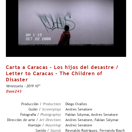
Carta a Caracas - Los hijos del desastre /
Letter to Caracas - The Children of
Disaster
Venezuela - 2019 10”
Daos243
Producción /
Production
:
Diego Ovalles
Guión /
Screenplay
:
Andres Senatore
Fotografía /
Photography
:
Fabian Solymar, Andres Senatore
Dirección de arte /
Art Direction
:
Andres Senatore, Fabian Solymar
Montaje /
Mounting
:
Andres Senatore
Sonido /
Sound
:
Reynaldo Rodriguez, Fernando Bosch