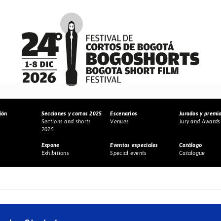
ión
Secciones y cortos 2025
Escenarios
Jurados y premi
Sections and shorts
Venues
Jury and Awards
2025
Expone
Eventos especiales
Catálogo
Exhibitions
Special events
Catalogue