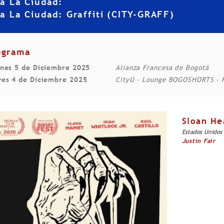
va La Ciudad:
a La Ciudad: Graffiti (CITY-GRAFF)
ograma
rnes 5 de Diciembre 2025
Alianza Francesa de Bogotá
ves 4 de Diciembre 2025
CityU - Lounge BOGOSHORTS - P
Sloan He
Estados Unidos 
Justin Fair