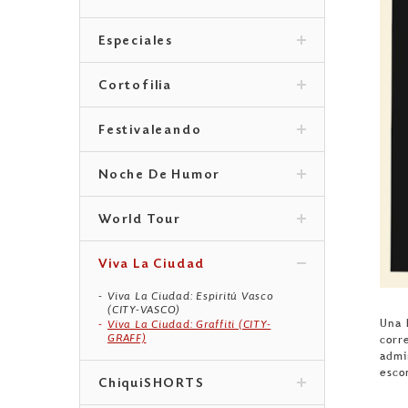
Especiales
Cortofilia
Festivaleando
Noche De Humor
World Tour
Viva La Ciudad
Viva La Ciudad: Espiritú Vasco
(CITY-VASCO)
Una 
Viva La Ciudad: Graffiti (CITY-
GRAFF)
corr
admi
esco
ChiquiSHORTS