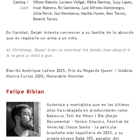
Casting /
Wilson Rabelo, Luciano Vidigal, Kikha Danttas, Suzy Lopes,
Cast
:
Ivson Rainero, Ro SantAnna, Luiz Alfredo Montenegro,
Júlia Perré, Gui Mendonca, Marília Nunes, Ben Torres,
Beatriz Torres
En Navidad, Dejair intenta convencer a su familia de lo absurdo
que es regalarle un arma a un niño.
At Christmas, Dejair tries to convince his family how absurd it
is to give a child a gun.
Biarritz Amérique Latine 2025, Prix du Regarde Queer / Goiânia
Mostra Curtas 2025, Honorable Mention
Felipe Bibian
Guionista y montajista que en los últimos
años ha trabajado en producciones como
Babenco: Tell Me When I Die (Mejor
Documental – Venice Classics, Festival de
Venecia); Nosso Sonho – la película
brasileña más taquillera de 2023, y su
propio ensayo Baba 105, ganador del