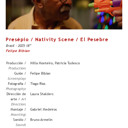
Presépio / Nativity Scene / El Pesebre
Brasil - 2025 18”
Felipe Bibian
Producción /
Milla Monteiro, Patricia Tudesco
Production
:
Guión /
Felipe Bibian
Screenplay
:
Fotografía /
Tiago Rios
Photography
:
Dirección de
Laura Shalders
arte /
Art
Direction
:
Montaje /
Gabriel Medeiros
Mounting
:
Sonido /
Bruno Armelin
Sound
: