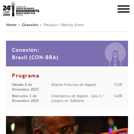
DEL 1 AL 8 DE DICIEMBRE DE 2026
Home
Conexión
Presépio / Nativity Scene
Conexión:
Brasil (CON-BRA)
Programa
Sábado 6 de
Alianza Francesa de Bogotá
13:30
Diciembre 2025
Miércoles 3 de
Cinemateca de Bogotá - Sala 3 /
14:00
Diciembre 2025
Compra en TuBoleta