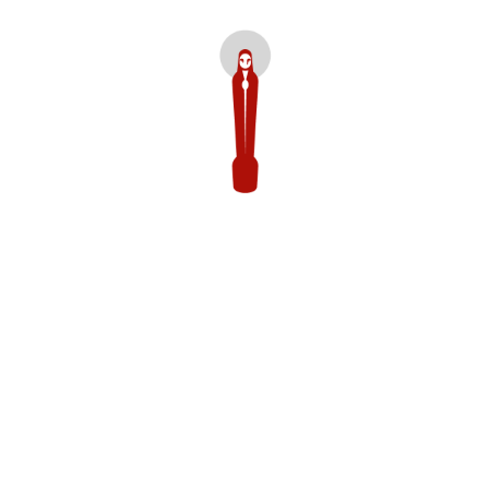
Los pasos del agua
Colombia - 2016 12”
César Acevedo
Dos humildes pescadores que viven en un olvidado caserío
cerca del río Cauca, descubren que un cadáver se ha enredado
en su red de pesca. Sin dar aviso a las autoridades, deciden
que lo más humano sería enterrarlo, por lo que comienzan a
arrastrar el cuerpo hacia la selva.
Two humble fishermen living in a forgotten hamlet near the
Cauca River discover that a corpse has become entangled in