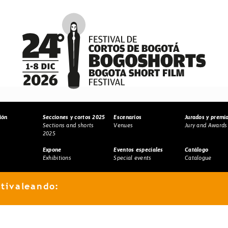
ión
Secciones y cortos 2025
Escenarios
Jurados y premi
Sections and shorts
Venues
Jury and Awards
2025
Expone
Eventos especiales
Catálogo
Exhibitions
Special events
Catalogue
stivaleando: