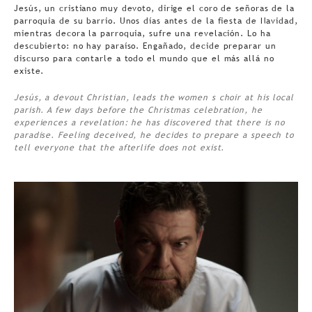
Jesús, un cristiano muy devoto, dirige el coro de señoras de la
parroquia de su barrio. Unos días antes de la fiesta de Navidad,
mientras decora la parroquia, sufre una revelación. Lo ha
descubierto: no hay paraíso. Engañado, decide preparar un
discurso para contarle a todo el mundo que el más allá no
existe.
Jesús, a devout Christian, leads the women s choir at his local
parish. A few days before the Christmas celebration, he
experiences a revelation: he has discovered that there is no
paradise. Feeling deceived, he decides to prepare a speech to
tell everyone that the afterlife does not exist.