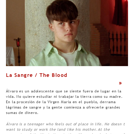
La Sangre / The Blood
>
Álvaro es un adolescente que se siente fuera de lugar en la
vida. No quiere estudiar ni trabajar la tierra como su madre.
En la procesión de la Virgen María en el pueblo, derrama
lágrimas de sangre y la gente comienza a ofrecerle grandes
sumas de dinero.
Álvaro is a teenager who feels out of place in life. He doesn t
want to study or work the land like his mother. At the