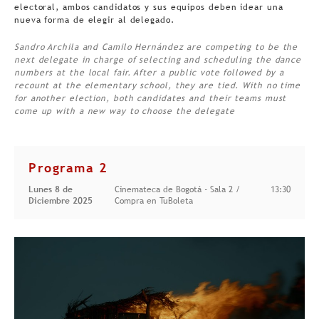
electoral, ambos candidatos y sus equipos deben idear una
nueva forma de elegir al delegado.
Sandro Archila and Camilo Hernández are competing to be the
next delegate in charge of selecting and scheduling the dance
numbers at the local fair. After a public vote followed by a
recount at the elementary school, they are tied. With no time
for another election, both candidates and their teams must
come up with a new way to choose the delegate
Programa 2
Lunes 8 de
Cinemateca de Bogotá - Sala 2 /
13:30
Diciembre 2025
Compra en TuBoleta