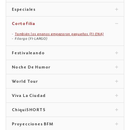
Especiales
Cortofilia
También los enanos empezaron pequeños (FI-ENA)
Filargo (FI-LARGO)
Festivaleando
Noche De Humor
World Tour
Viva La Ciudad
ChiquiSHORTS
Proyecciones BFM