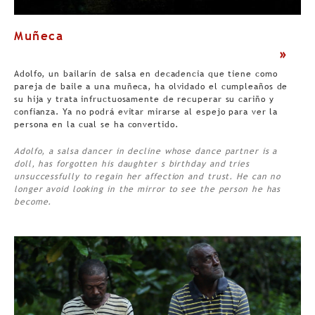
Muñeca
>
Adolfo, un bailarín de salsa en decadencia que tiene como
pareja de baile a una muñeca, ha olvidado el cumpleaños de
su hija y trata infructuosamente de recuperar su cariño y
confianza. Ya no podrá evitar mirarse al espejo para ver la
persona en la cual se ha convertido.
Adolfo, a salsa dancer in decline whose dance partner is a
doll, has forgotten his daughter s birthday and tries
unsuccessfully to regain her affection and trust. He can no
longer avoid looking in the mirror to see the person he has
become.