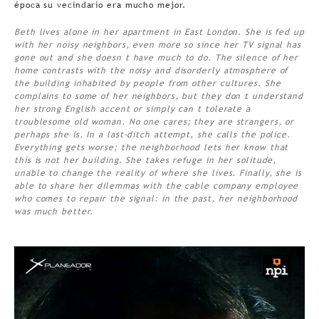
época su vecindario era mucho mejor.
Beth lives alone in her apartment in East London. She is fed up
with her noisy neighbors, even more so since her TV signal has
gone out and she doesn t have much to do. The silence of her
home contrasts with the noisy and disorderly atmosphere of
the building inhabited by people from other cultures. She
complains to some of her neighbors, but they don t understand
her strong English accent or simply can t tolerate a
troublesome old woman. No one cares; they are strangers, or
perhaps she is. In a last-ditch attempt, she calls the police.
Everything gets worse; the neighborhood lets her know that
this is not her building. She takes refuge in her solitude,
unable to change the reality of where she lives. Finally, she is
able to share her dilemmas with the cable company employee
who comes to repair the signal: in the past, her neighborhood
was much better.