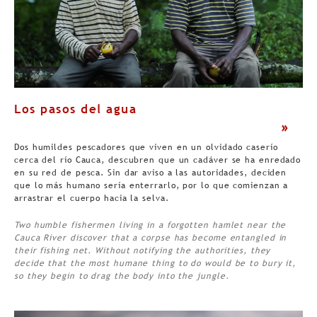
Los pasos del agua
>
Dos humildes pescadores que viven en un olvidado caserío
cerca del río Cauca, descubren que un cadáver se ha enredado
en su red de pesca. Sin dar aviso a las autoridades, deciden
que lo más humano sería enterrarlo, por lo que comienzan a
arrastrar el cuerpo hacia la selva.
Two humble fishermen living in a forgotten hamlet near the
Cauca River discover that a corpse has become entangled in
their fishing net. Without notifying the authorities, they
decide that the most humane thing to do would be to bury it,
so they begin to drag the body into the jungle.