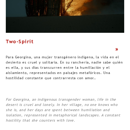
Two-Spirit
>
Para Georgina, una mujer transgénero indígena, la vida en el
desierto es cruel y solitaria. En su ranchería, nadie sabe quién
es ella, y sus días transcurren entre la humillación y el
aislamiento, representados en paisajes metafóricos. Una
hostilidad constante que contrarresta con amor..
For Georgina, an indigenous transgender woman, life in the
desert is cruel and lonely. In her village, no one knows who
she is, and her days are spent between humiliation and
isolation, represented in metaphorical landscapes. A constant
hostility that she counters with love.