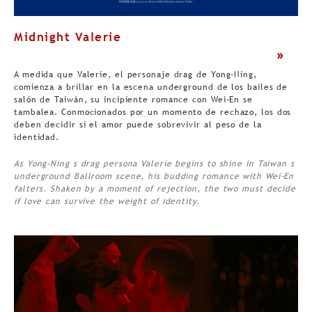
Midnight Valerie
>
A medida que Valerie, el personaje drag de Yong-Ning,
comienza a brillar en la escena underground de los bailes de
salón de Taiwán, su incipiente romance con Wei-En se
tambalea. Conmocionados por un momento de rechazo, los dos
deben decidir si el amor puede sobrevivir al peso de la
identidad.
As Yong-Ning s drag persona Valerie begins to shine in Taiwan s
underground Ballroom scene, his budding romance with Wei-En
falters. Shaken by a moment of rejection, the two must decide
if love can survive the weight of identity.