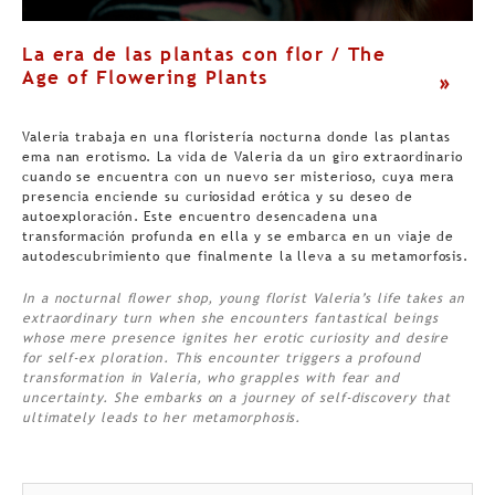
La era de las plantas con flor / The
Age of Flowering Plants
>
Valeria trabaja en una floristería nocturna donde las plantas
ema nan erotismo. La vida de Valeria da un giro extraordinario
cuando se encuentra con un nuevo ser misterioso, cuya mera
presencia enciende su curiosidad erótica y su deseo de
autoexploración. Este encuentro desencadena una
transformación profunda en ella y se embarca en un viaje de
autodescubrimiento que finalmente la lleva a su metamorfosis.
In a nocturnal flower shop, young florist Valeria’s life takes an
extraordinary turn when she encounters fantastical beings
whose mere presence ignites her erotic curiosity and desire
for self-ex ploration. This encounter triggers a profound
transformation in Valeria, who grapples with fear and
uncertainty. She embarks on a journey of self-discovery that
ultimately leads to her metamorphosis.