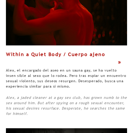
Within a Quiet Body / Cuerpo ajeno
>
Alex, el encargado del aseo en un sauna gay, se ha vuelto
insen sible al sexo que lo rodea. Pero tras espiar un encuentro
sexual violento, sus deseos resurgen. Desesperado, busca una
experiencia similar para sí mismo.
Alex, a jaded cleaner at a gay sex club, has grown numb to the
sex around him. But after spying on a rough sexual encounter,
his sexual desires resurface. Desperate, he searches the same
for himself.