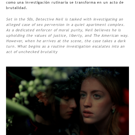
como una investigación rutinaria se transforma en un acto de
brutalidad.
Set in the 50s, Detective Neil is tasked with investigating an
alleged case of sex perversion in a quiet apartment complex.
As a dedicated enforcer of moral purity, Neil believes he is
upholding the values of justice, liberty, and The American way.
However, when he arrives at the scene, the case takes a dark
turn. What begins as a routine investigation escalates into an
act of unchecked brutality