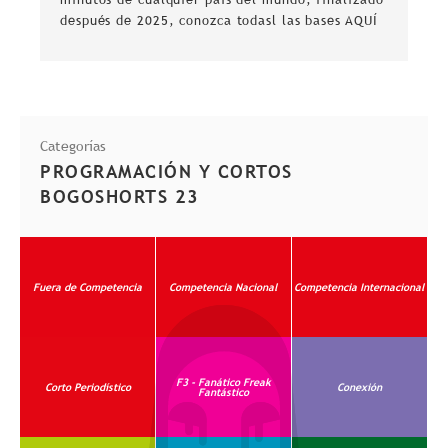
Ap
después de 2025, conozca todasl las bases AQUÍ
de
Am
Categorías
PROGRAMACIÓN Y CORTOS
BOGOSHORTS 23
Fuera de Competencia
Competencia Nacional
Competencia Internacional
F3 - Fanático Freak
Corto Periodístico
Conexión
Fantástico