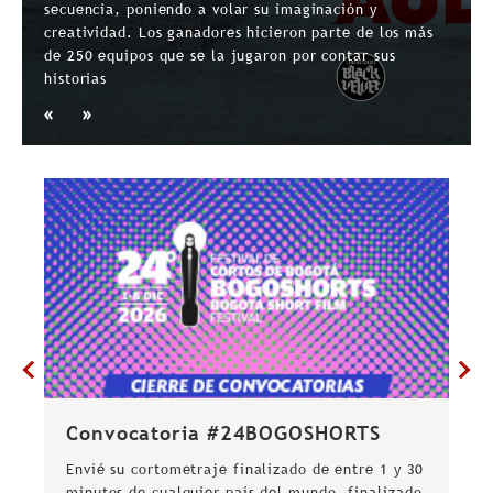
secuencia, poniendo a volar su imaginación y
creatividad. Los ganadores hicieron parte de los más
de 250 equipos que se la jugaron por contar sus
historias
e.
Convocatoria #24BOGOSHORTS
C
B
ico
Envié su cortometraje finalizado de entre 1 y 30
minutos de cualquier país del mundo, finalizado